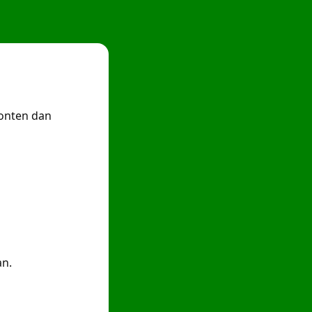
konten dan
an.