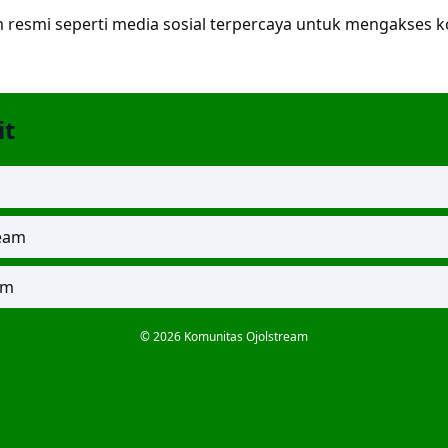
 resmi seperti media sosial terpercaya untuk mengakses k
it
ream
am
© 2026 Komunitas Ojolstream